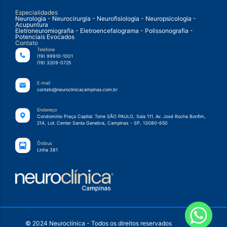
Especialidades
Neurologia - Neurocirurgia - Neurofisiologia - Neuropsicologia -
Acupuntura
Eletroneuromiografia - Eletroencefalograma - Polissonografia -
Potenciais Evocados
Contato
Telefone
(19) 99910-1001
(19) 3209-0725
E-mail
contato@neuroclinicacampinas.com.br
Endereço
Condomínio Praça Capital. Torre SÃO PAULO, Sala 111. Av. José Rocha Bonfim,
214, Lot. Center Santa Genebra, Campinas - SP, 13080-650
Ônibus
Linha 381
© 2024 Neuroclínica - Todos os direitos reservados