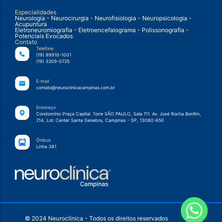
Especialidades
Neurologia - Neurocirurgia - Neurofisiologia - Neuropsicologia -
Acupuntura
Eletroneuromiografia - Eletroencefalograma - Polissonografia -
Potenciais Evocados
Contato
Telefone
(19) 99910-1001
(19) 3209-0725
E-mail
contato@neuroclinicacampinas.com.br
Endereço
Condomínio Praça Capital. Torre SÃO PAULO, Sala 111. Av. José Rocha Bonfim,
214, Lot. Center Santa Genebra, Campinas - SP, 13080-650
Ônibus
Linha 381
© 2024 Neuroclínica - Todos os direitos reservados