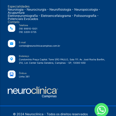
Especialidades
Neurologia - Neurocirurgia - Neurofisiologia - Neuropsicologia -
Acupuntura
Eletroneuromiografia - Eletroencefalograma - Polissonografia -
Potenciais Evocados
Contato
Telefone
(19) 99910-1001
(19) 3209-0725
E-mail
contato@neuroclinicacampinas.com.br
Endereço
Condomínio Praça Capital. Torre SÃO PAULO, Sala 111. Av. José Rocha Bonfim,
214, Lot. Center Santa Genebra, Campinas - SP, 13080-650
Ônibus
Linha 381
© 2024 Neuroclínica - Todos os direitos reservados