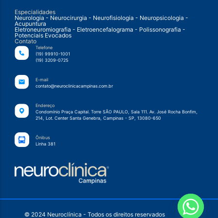
Especialidades
Neurologia - Neurocirurgia - Neurofisiologia - Neuropsicologia -
Acupuntura
Eletroneuromiografia - Eletroencefalograma - Polissonografia -
Potenciais Evocados
Contato
Telefone
(19) 99910-1001
(19) 3209-0725
E-mail
contato@neuroclinicacampinas.com.br
Endereço
Condomínio Praça Capital. Torre SÃO PAULO, Sala 111. Av. José Rocha Bonfim,
214, Lot. Center Santa Genebra, Campinas - SP, 13080-650
Ônibus
Linha 381
© 2024 Neuroclínica - Todos os direitos reservados