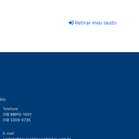
Retirar meu laudo
ato
Telefone
(19) 99910-1001
(19) 3209-0725
E-mail
contato@neuroclinicacampinas.com.br