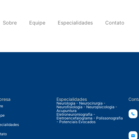
Sobre
Equipe
Especialidades
Contato
presa
Especialidades
Cont
Neurologia - Neurocirurgia -
re
Neurofisiologia - Neuropsicologia -
Acupuntura
Eletroneuromiografia -
ipe
Eletroencefalograma - Polissonografia
- Potenciais Evocados
ecialidades
tato