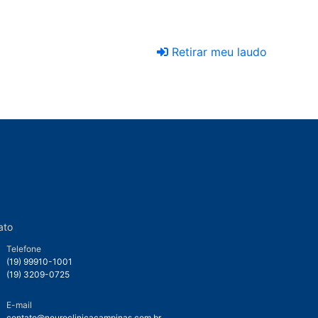
Retirar meu laudo
ato
Telefone
(19) 99910-1001
(19) 3209-0725
E-mail
contato@neuroclinicacampinas.com.br