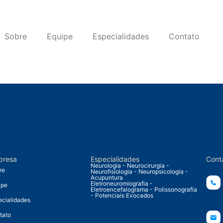
Sobre
Equipe
Especialidades
Contato
presa
Especialidades
Cont
Neurologia - Neurocirurgia -
re
Neurofisiologia - Neuropsicologia -
Acupuntura
Eletroneuromiografia -
ipe
Eletroencefalograma - Polissonografia
- Potenciais Evocados
ecialidades
tato