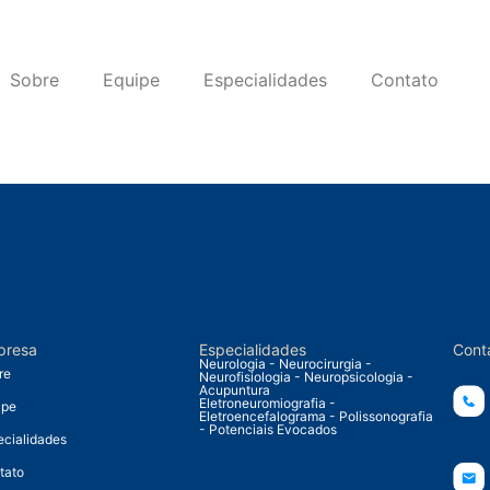
Sobre
Equipe
Especialidades
Contato
presa
Especialidades
Cont
Neurologia - Neurocirurgia -
re
Neurofisiologia - Neuropsicologia -
Acupuntura
Eletroneuromiografia -
ipe
Eletroencefalograma - Polissonografia
- Potenciais Evocados
ecialidades
tato