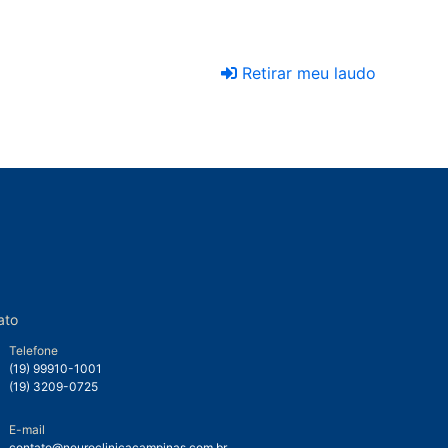
Retirar meu laudo
ato
Telefone
(19) 99910-1001
(19) 3209-0725
E-mail
contato@neuroclinicacampinas.com.br