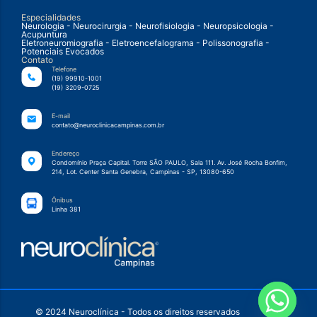
Especialidades
Neurologia - Neurocirurgia - Neurofisiologia - Neuropsicologia -
Acupuntura
Eletroneuromiografia - Eletroencefalograma - Polissonografia -
Potenciais Evocados
Contato
Telefone
(19) 99910-1001
(19) 3209-0725
E-mail
contato@neuroclinicacampinas.com.br
Endereço
Condomínio Praça Capital. Torre SÃO PAULO, Sala 111. Av. José Rocha Bonfim,
214, Lot. Center Santa Genebra, Campinas - SP, 13080-650
Ônibus
Linha 381
© 2024 Neuroclínica - Todos os direitos reservados