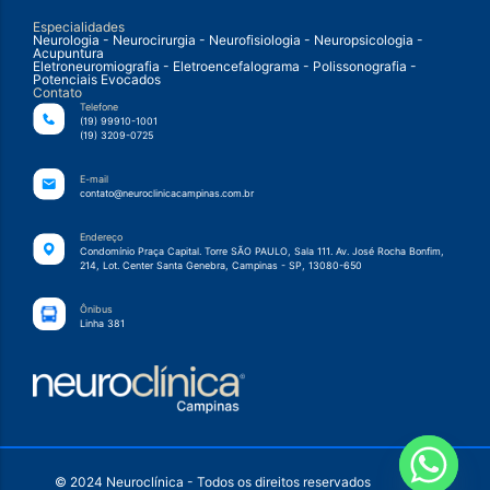
Especialidades
Neurologia - Neurocirurgia - Neurofisiologia - Neuropsicologia -
Acupuntura
Eletroneuromiografia - Eletroencefalograma - Polissonografia -
Potenciais Evocados
Contato
Telefone
(19) 99910-1001
(19) 3209-0725
E-mail
contato@neuroclinicacampinas.com.br
Endereço
Condomínio Praça Capital. Torre SÃO PAULO, Sala 111. Av. José Rocha Bonfim,
214, Lot. Center Santa Genebra, Campinas - SP, 13080-650
Ônibus
Linha 381
© 2024 Neuroclínica - Todos os direitos reservados