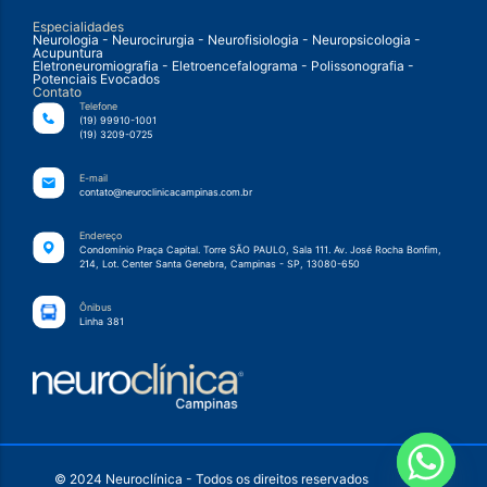
Especialidades
Neurologia - Neurocirurgia - Neurofisiologia - Neuropsicologia -
Acupuntura
Eletroneuromiografia - Eletroencefalograma - Polissonografia -
Potenciais Evocados
Contato
Telefone
(19) 99910-1001
(19) 3209-0725
E-mail
contato@neuroclinicacampinas.com.br
Endereço
Condomínio Praça Capital. Torre SÃO PAULO, Sala 111. Av. José Rocha Bonfim,
214, Lot. Center Santa Genebra, Campinas - SP, 13080-650
Ônibus
Linha 381
© 2024 Neuroclínica - Todos os direitos reservados