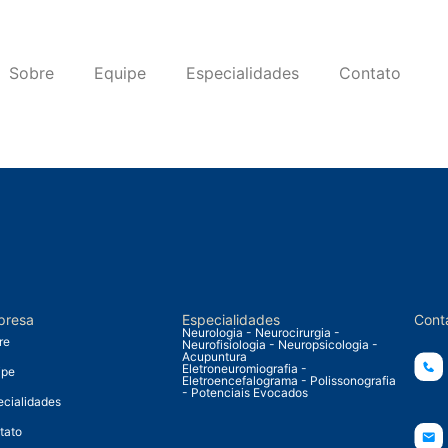
Sobre
Equipe
Especialidades
Contato
presa
Especialidades
Cont
Neurologia - Neurocirurgia -
re
Neurofisiologia - Neuropsicologia -
Acupuntura
Eletroneuromiografia -
ipe
Eletroencefalograma - Polissonografia
- Potenciais Evocados
ecialidades
tato