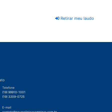
Retirar meu laudo
ato
Telefone
(19) 99910-1001
(19) 3209-0725
E-mail
contato@neuroclinicacampinas.com.br