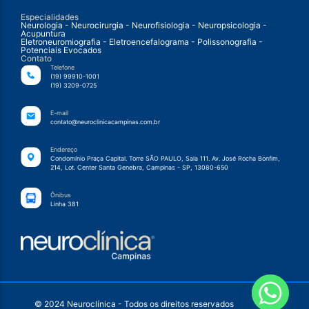
Especialidades
Neurologia - Neurocirurgia - Neurofisiologia - Neuropsicologia -
Acupuntura
Eletroneuromiografia - Eletroencefalograma - Polissonografia -
Potenciais Evocados
Contato
Telefone
(19) 99910-1001
(19) 3209-0725
E-mail
contato@neuroclinicacampinas.com.br
Endereço
Condomínio Praça Capital. Torre SÃO PAULO, Sala 111. Av. José Rocha Bonfim,
214, Lot. Center Santa Genebra, Campinas - SP, 13080-650
Ônibus
Linha 381
© 2024 Neuroclínica - Todos os direitos reservados