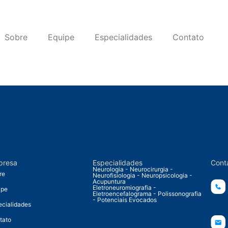
Sobre
Equipe
Especialidades
Contato
presa
Especialidades
Cont
Neurologia - Neurocirurgia -
re
Neurofisiologia - Neuropsicologia -
Acupuntura
Eletroneuromiografia -
ipe
Eletroencefalograma - Polissonografia
- Potenciais Evocados
ecialidades
tato