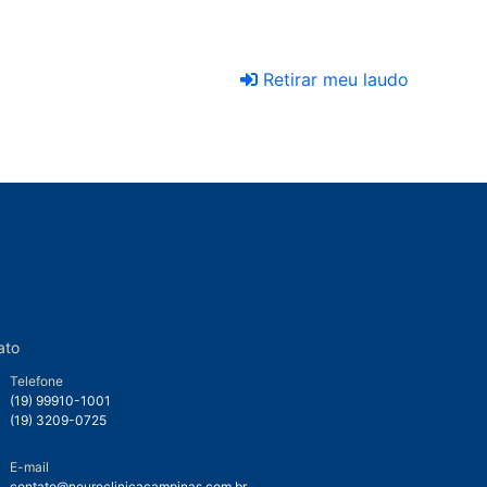
Retirar meu laudo
ato
Telefone
(19) 99910-1001
(19) 3209-0725
E-mail
contato@neuroclinicacampinas.com.br