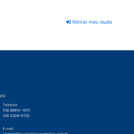
Retirar meu laudo
ato
Telefone
(19) 99910-1001
(19) 3209-0725
E-mail
contato@neuroclinicacampinas.com.br