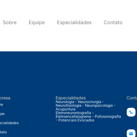
Sobre
Equipe
Especialidades
Contato
presa
Especialidades
Cont
Neurologia - Neurocirurgia -
re
Neurofisiologia - Neuropsicologia -
Acupuntura
Eletroneuromiografia -
ipe
Eletroencefalograma - Polissonografia
- Potenciais Evocados
ecialidades
tato