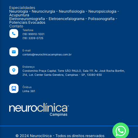
Especialidades
Neurologia - Neurocirurgia - Neurofisiologia - Neuropsicologia -
Acupuntura
Eletroneuromiografia - Eletroencefalograma - Polissonografia -
Potenciais Evocados
Contato
Telefone
(19) 99910-1001
(19) 3209-0725
E-mail
contato@neuroclinicacampinas.com.br
Endereço
Condomínio Praça Capital. Torre SÃO PAULO, Sala 111. Av. José Rocha Bonfim,
214, Lot. Center Santa Genebra, Campinas - SP, 13080-650
Ônibus
Linha 381
© 2024 Neuroclínica - Todos os direitos reservados