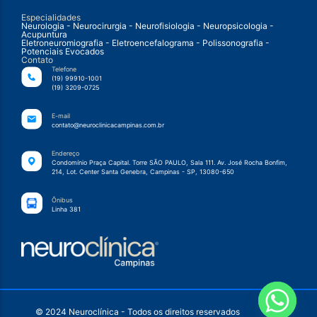
Especialidades
Neurologia - Neurocirurgia - Neurofisiologia - Neuropsicologia -
Acupuntura
Eletroneuromiografia - Eletroencefalograma - Polissonografia -
Potenciais Evocados
Contato
Telefone
(19) 99910-1001
(19) 3209-0725
E-mail
contato@neuroclinicacampinas.com.br
Endereço
Condomínio Praça Capital. Torre SÃO PAULO, Sala 111. Av. José Rocha Bonfim,
214, Lot. Center Santa Genebra, Campinas - SP, 13080-650
Ônibus
Linha 381
© 2024 Neuroclínica - Todos os direitos reservados