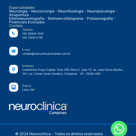
Especialidades
Neurologia - Neurocirurgia - Neurofisiologia - Neuropsicologia -
Acupuntura
Eletroneuromiografia - Eletroencefalograma - Polissonografia -
Potenciais Evocados
Contato
Telefone
(19) 99910-1001
(19) 3209-0725
E-mail
contato@neuroclinicacampinas.com.br
Endereço
Condomínio Praça Capital. Torre SÃO PAULO, Sala 111. Av. José Rocha Bonfim,
214, Lot. Center Santa Genebra, Campinas - SP, 13080-650
Ônibus
Linha 381
© 2024 Neuroclínica - Todos os direitos reservados