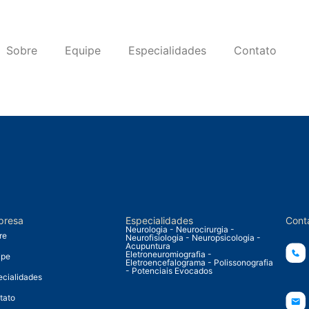
Sobre
Equipe
Especialidades
Contato
presa
Especialidades
Cont
Neurologia - Neurocirurgia -
re
Neurofisiologia - Neuropsicologia -
Acupuntura
Eletroneuromiografia -
ipe
Eletroencefalograma - Polissonografia
- Potenciais Evocados
ecialidades
tato