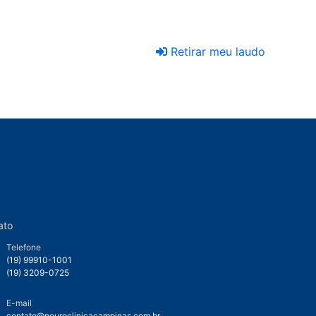
Retirar meu laudo
ato
Telefone
(19) 99910-1001
(19) 3209-0725
E-mail
contato@neuroclinicacampinas.com.br