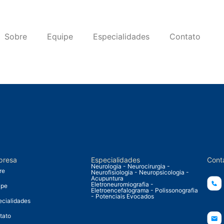
Sobre
Equipe
Especialidades
Contato
presa
Especialidades
Cont
Neurologia - Neurocirurgia -
re
Neurofisiologia - Neuropsicologia -
Acupuntura
Eletroneuromiografia -
ipe
Eletroencefalograma - Polissonografia
- Potenciais Evocados
ecialidades
tato