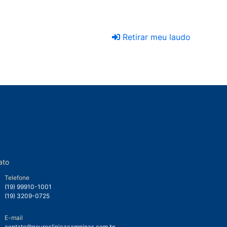
Retirar meu laudo
ato
Telefone
(19) 99910-1001
(19) 3209-0725
E-mail
contato@neuroclinicacampinas.com.br