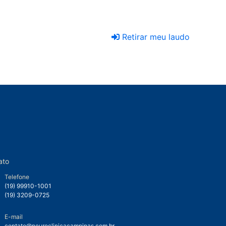
Retirar meu laudo
ato
Telefone
(19) 99910-1001
(19) 3209-0725
E-mail
contato@neuroclinicacampinas.com.br