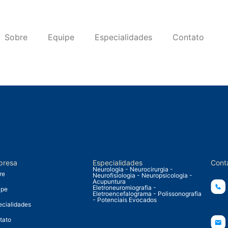
Sobre
Equipe
Especialidades
Contato
presa
Especialidades
Cont
Neurologia - Neurocirurgia -
re
Neurofisiologia - Neuropsicologia -
Acupuntura
Eletroneuromiografia -
ipe
Eletroencefalograma - Polissonografia
- Potenciais Evocados
ecialidades
tato