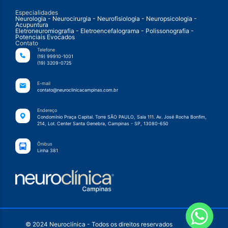
Especialidades
Neurologia - Neurocirurgia - Neurofisiologia - Neuropsicologia -
Acupuntura
Eletroneuromiografia - Eletroencefalograma - Polissonografia -
Potenciais Evocados
Contato
Telefone
(19) 99910-1001
(19) 3209-0725
E-mail
contato@neuroclinicacampinas.com.br
Endereço
Condomínio Praça Capital. Torre SÃO PAULO, Sala 111. Av. José Rocha Bonfim,
214, Lot. Center Santa Genebra, Campinas - SP, 13080-650
Ônibus
Linha 381
© 2024 Neuroclínica - Todos os direitos reservados