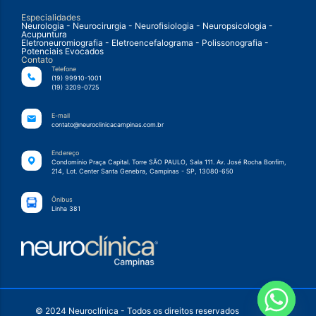
Especialidades
Neurologia - Neurocirurgia - Neurofisiologia - Neuropsicologia -
Acupuntura
Eletroneuromiografia - Eletroencefalograma - Polissonografia -
Potenciais Evocados
Contato
Telefone
(19) 99910-1001
(19) 3209-0725
E-mail
contato@neuroclinicacampinas.com.br
Endereço
Condomínio Praça Capital. Torre SÃO PAULO, Sala 111. Av. José Rocha Bonfim,
214, Lot. Center Santa Genebra, Campinas - SP, 13080-650
Ônibus
Linha 381
© 2024 Neuroclínica - Todos os direitos reservados