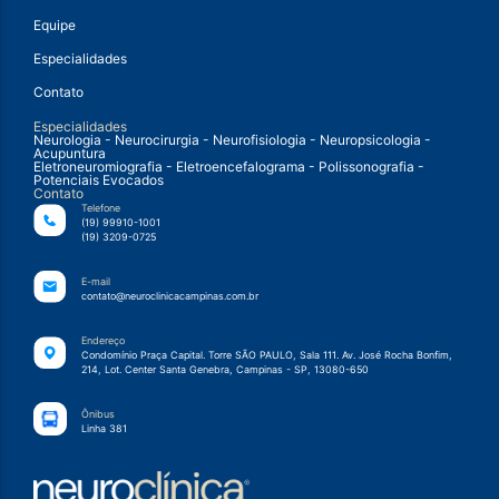
Equipe
Especialidades
Contato
Especialidades
Neurologia - Neurocirurgia - Neurofisiologia - Neuropsicologia -
Acupuntura
Eletroneuromiografia - Eletroencefalograma - Polissonografia -
Potenciais Evocados
Contato
Telefone
(19) 99910-1001
(19) 3209-0725
E-mail
contato@neuroclinicacampinas.com.br
Endereço
Condomínio Praça Capital. Torre SÃO PAULO, Sala 111. Av. José Rocha Bonfim,
214, Lot. Center Santa Genebra, Campinas - SP, 13080-650
Ônibus
Linha 381