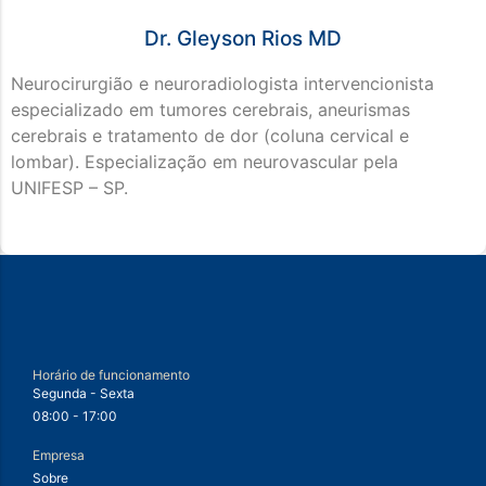
Dr. Gleyson Rios MD
Neurocirurgião e neuroradiologista intervencionista
especializado em tumores cerebrais, aneurismas
cerebrais e tratamento de dor (coluna cervical e
lombar). Especialização em neurovascular pela
UNIFESP – SP.
Horário de funcionamento
Segunda - Sexta
08:00 - 17:00
Empresa
Sobre