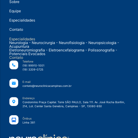
Sobre
Equipe
Especialidades
Contato
Especialidades
Neurologia - Neurocirurgia - Neurofisiologia - Neuropsicologia -
Acupuntura
Eletroneuromiografia - Eletroencefalograma - Polissonografia -
Potenciais Evocados
Contato
Telefone
(19) 99910-1001
(19) 3209-0725
E-mail
contato@neuroclinicacampinas.com.br
Endereço
Condomínio Praça Capital. Torre SÃO PAULO, Sala 111. Av. José Rocha Bonfim,
214, Lot. Center Santa Genebra, Campinas - SP, 13080-650
Ônibus
Linha 381